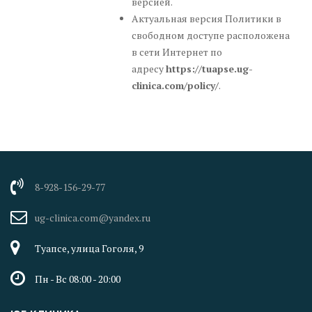
версией.
Актуальная версия Политики в
свободном доступе расположена
в сети Интернет по
адресу
https://tuapse.ug-
clinica.com/policy/
.
8-928-156-29-77
ug-clinica.com@yandex.ru
Туапсе, улица Гоголя, 9
Пн - Вс 08:00 - 20:00